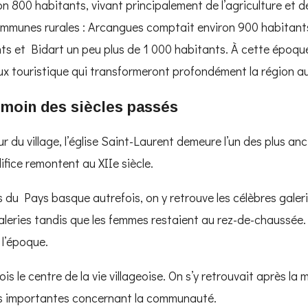
 800 habitants, vivant principalement de l’agriculture et de 
ommunes rurales : Arcangues comptait environ 900 habitants
s et Bidart un peu plus de 1 000 habitants. À cette époque
lux touristique qui transformeront profondément la région au
témoin des siècles passés
du village, l’église Saint-Laurent demeure l’un des plus anci
ifice remontent au XIIe siècle.
u Pays basque autrefois, on y retrouve les célèbres galer
eries tandis que les femmes restaient au rez-de-chaussée. C
 l’époque.
ois le centre de la vie villageoise. On s’y retrouvait après la
ons importantes concernant la communauté.