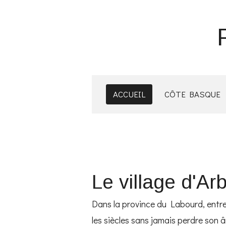
Passer
au
contenu
principal
ACCUEIL
CÔTE BASQUE
Le village d'A
Dans la province du Labourd, entre 
les siècles sans jamais perdre son 