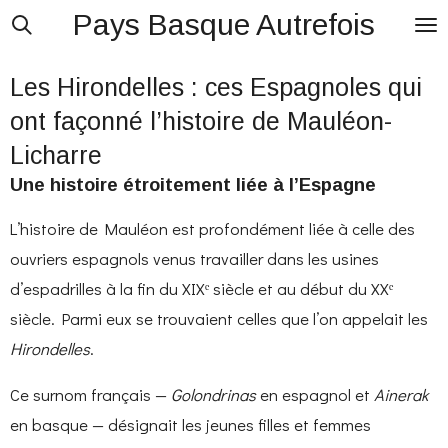
Pays Basque Autrefois
Passer
au
Les Hirondelles : ces Espagnoles qui
contenu
principal
ont façonné l’histoire de Mauléon-
Licharre
Une histoire étroitement liée à l’Espagne
L’histoire de Mauléon est profondément liée à celle des
ouvriers espagnols venus travailler dans les usines
d’espadrilles à la fin du XIXᵉ siècle et au début du XXᵉ
siècle. Parmi eux se trouvaient celles que l’on appelait les
Hirondelles
.
Ce surnom français —
Golondrinas
en espagnol et
Ainerak
en basque — désignait les jeunes filles et femmes