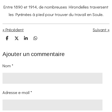
Entre 1890 et 1914, de nombreuses Hirondelles traversent
les Pyrénées à pied pour trouver du travail en Soule.
«
Précédent
Suivant
»
P
P
P
P
a
a
a
a
r
r
r
r
t
t
t
t
Ajouter un commentaire
a
a
a
a
g
g
g
g
e
e
e
e
Nom *
r
r
r
r
Adresse e-mail *