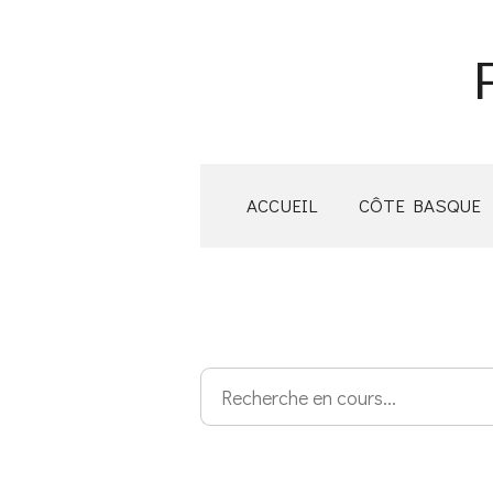
Passer
au
contenu
principal
ACCUEIL
CÔTE BASQUE