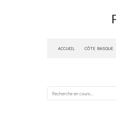
Passer
au
contenu
principal
ACCUEIL
CÔTE BASQUE