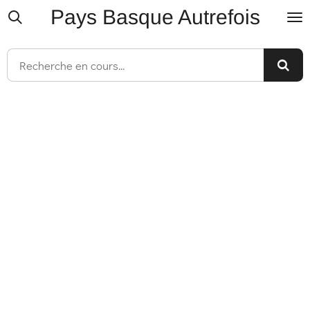
Pays Basque Autrefois
Passer
au
contenu
principal