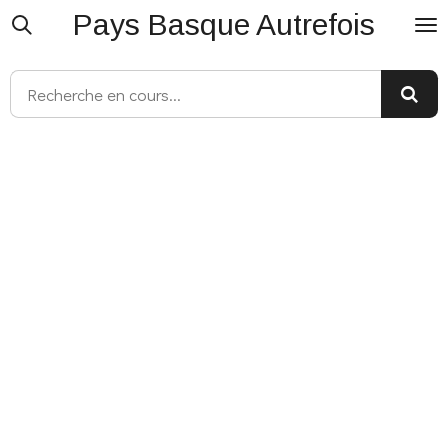
Pays Basque Autrefois
Passer
au
contenu
principal