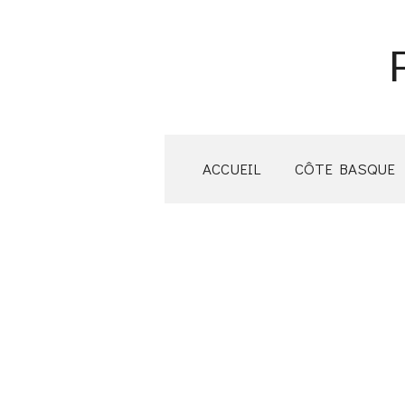
Passer
au
contenu
principal
ACCUEIL
CÔTE BASQUE